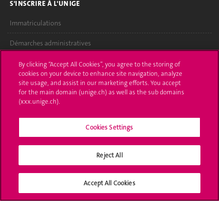
S'INSCRIRE À L'UNIGE
Immatriculations
Démarches administratives
Poser une question
By clicking “Accept All Cookies”, you agree to the storing of
cookies on your device to enhance site navigation, analyze
L'UNIGE VOUS INFORME
site usage, and assist in our marketing efforts. You accept
for the main domain (unige.ch) as well as the sub domains
UNIGE Mobile
(xxx.unige.ch).
Médias
Cookies Settings
Offres d'emploi
Reject All
Bibliothèque
Calendrier académique
Accept All Cookies
MÉDIAS SOCIAUX UNIGE