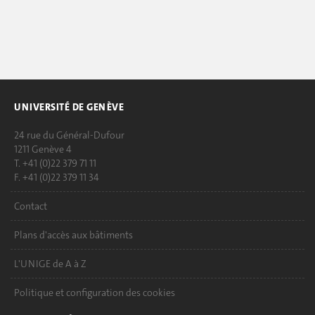
UNIVERSITÉ DE GENÈVE
24 rue du Général-Dufour
1211 Genève 4
T. +41 (0)22 379 71 11
F. +41 (0)22 379 11 34
Contact
Plans d'accès aux bâtiments
L'UNIGE de A à Z
Politique et configuration des cookies