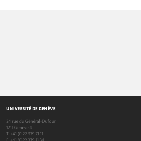
UNIVERSITÉ DE GENÈVE
24 rue du Général-Dufour
1211 Genève 4
T. +41 (0)22 379 71 11
F. +41 (0)22 379 11 34