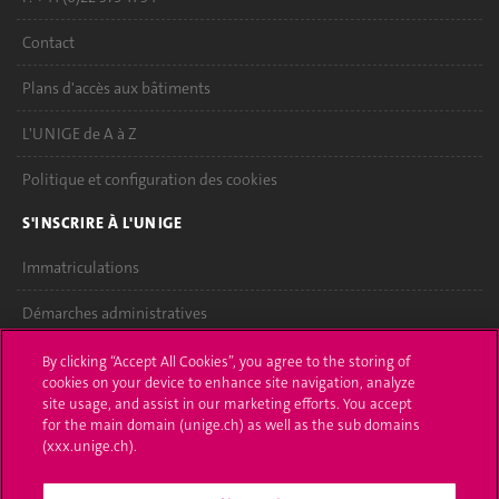
Contact
Plans d'accès aux bâtiments
L'UNIGE de A à Z
Politique et configuration des cookies
S'INSCRIRE À L'UNIGE
Immatriculations
Démarches administratives
Poser une question
By clicking “Accept All Cookies”, you agree to the storing of
cookies on your device to enhance site navigation, analyze
L'UNIGE VOUS INFORME
site usage, and assist in our marketing efforts. You accept
for the main domain (unige.ch) as well as the sub domains
UNIGE Mobile
(xxx.unige.ch).
Médias