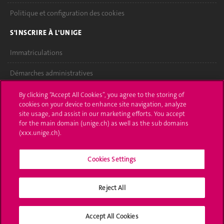
Politique et configuration des cookies
S'INSCRIRE À L'UNIGE
Immatriculations
Démarches administratives
Poser une question
By clicking “Accept All Cookies”, you agree to the storing of
cookies on your device to enhance site navigation, analyze
L'UNIGE VOUS INFORME
site usage, and assist in our marketing efforts. You accept
for the main domain (unige.ch) as well as the sub domains
UNIGE Mobile
(xxx.unige.ch).
Médias
Cookies Settings
Offres d'emploi
Reject All
Bibliothèque
Calendrier académique
Accept All Cookies