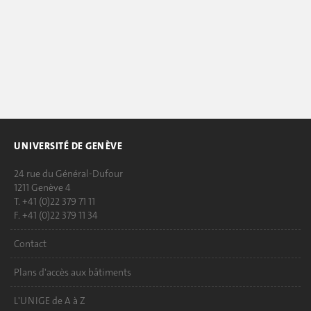
UNIVERSITÉ DE GENÈVE
24 rue du Général-Dufour
1211 Genève 4
T. +41 (0)22 379 71 11
F. +41 (0)22 379 11 34
Contact
Plans d'accès aux bâtiments
L'UNIGE de A à Z